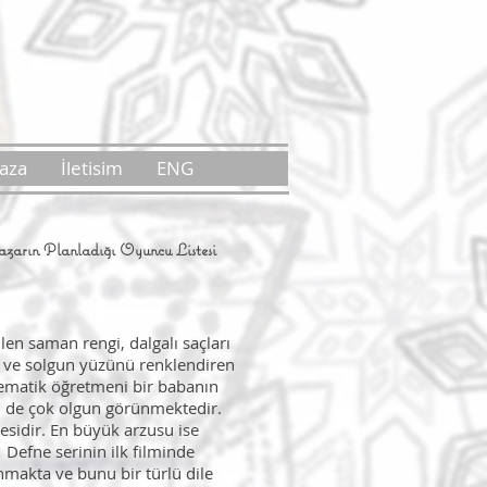
aza
İletisim
ENG
zarın Planladığı Oyuncu Listesi
en saman rengi, dalgalı saçları
rı ve solgun yüzünü renklendiren
tematik öğretmeni bir babanın
n de çok olgun görünmektedir.
sidir. En büyük arzusu ise
. Defne serinin ilk filminde
anmakta ve bunu bir türlü dile