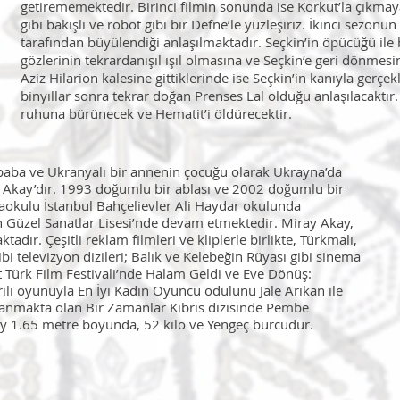
getirememektedir. Birinci filmin sonunda ise Korkut’la çıkmaya
gibi bakışlı ve robot gibi bir Defne’le yüzleşiriz. İkinci sezonun
tarafından büyülendiği anlaşılmaktadır. Seçkin’in öpücüğü il
gözlerinin tekrardanışıl ışıl olmasına ve Seçkin’e geri dönmesi
Aziz Hilarion kalesine gittiklerinde ise Seçkin’in kanıyla gerçe
binyıllar sonra tekrar doğan Prenses Lal olduğu anlaşılacaktır
ruhuna bürünecek ve Hematit’i öldürecektir.
 baba ve Ukranyalı bir annenin çocuğu olarak Ukrayna’da
 Akay’dır. 1993 doğumlu bir ablası ve 2002 doğumlu bir
rtaokulu İstanbul Bahçelievler Ali Haydar okulunda
 Güzel Sanatlar Lisesi’nde devam etmektedir. Miray Akay,
dır. Çeşitli reklam filmleri ve kliplerle birlikte, Türkmalı,
bi televizyon dizileri; Balık ve Kelebeğin Rüyası gibi sinema
rt Türk Film Festivali’nde Halam Geldi ve Eve Dönüş:
ılı oyunuyla En İyi Kadın Oyuncu ödülünü Jale Arıkan ile
nlanmakta olan Bir Zamanlar Kıbrıs dizisinde Pembe
y 1.65 metre boyunda, 52 kilo ve Yengeç burcudur.