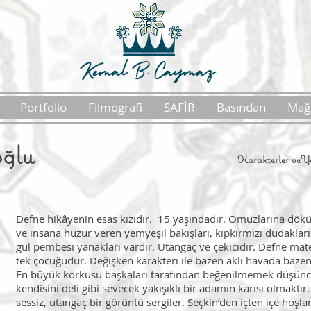
Portfolio
Filmografi
SAFİR
Basından
Mağ
ğlu
Karakterler veYa
Defne hikâyenin esas kızıdır. 15 yaşındadır. Omuzlarına dökül
ve insana huzur veren yemyeşil bakışları, kıpkırmızı dudakla
gül pembesi yanakları vardır. Utangaç ve çekicidir. Defne ma
tek çocuğudur. Değişken karakteri ile bazen aklı havada baze
En büyük korkusu başkaları tarafından beğenilmemek düşünce
kendisini deli gibi sevecek yakışıklı bir adamın karısı olmaktır
sessiz, utangaç bir görüntü sergiler. Seçkin’den içten içe hoşl