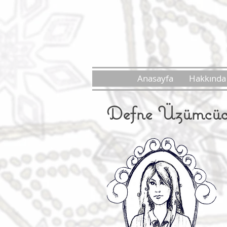
Anasayfa
Hakkında
Defne Üzümcüo