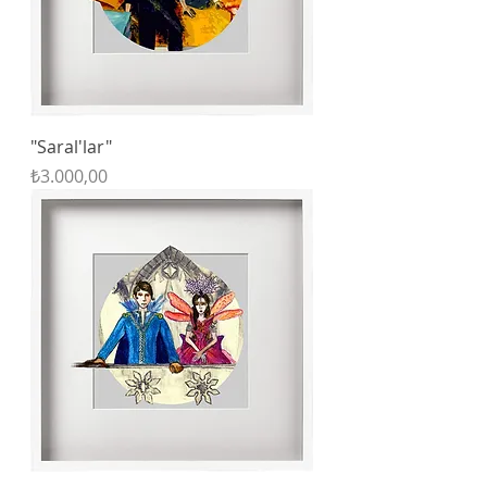
"Saral'lar"
Fiyat
₺3.000,00