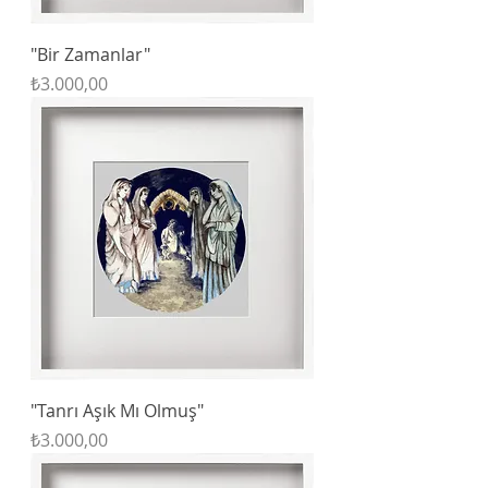
"Bir Zamanlar"
Fiyat
₺3.000,00
"Tanrı Aşık Mı Olmuş"
Fiyat
₺3.000,00