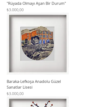
"Rüyada Olmayı Aşan Bir Durum"
Fiyat
₺3.000,00
Baraka-Lefkoşa Anadolu Güzel
Sanatlar Lisesi
Fiyat
₺3.000,00