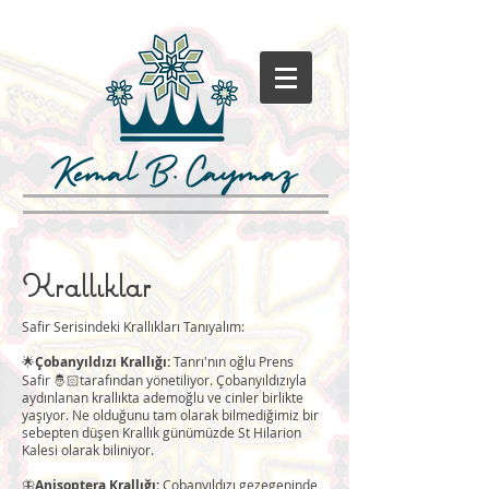
Krallıklar
Safir Serisindeki Krallıkları Tanıyalım:
🌟
Çobanyıldızı Krallığı:
Tanrı'nın oğlu Prens
Safir 🤴🏻tarafından yönetiliyor. Çobanyıldızıyla
aydınlanan krallıkta ademoğlu ve cinler birlikte
yaşıyor. Ne olduğunu tam olarak bilmediğimiz bir
sebepten düşen Krallık günümüzde St Hilarion
Kalesi olarak biliniyor.
🦋
Anisoptera Krallığı:
Çobanyıldızı gezegeninde