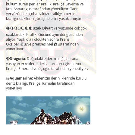
hüküm süren periler Krallık. Kraliçe Laverna ve
Kral Asparagus tarafından yönetiliyor. Tanrı
yeryüzündeki çobanyıldızı krallığyla periler
krallığındakilerin görüşmelerini yasaklamıştır.
🌘🌗🌖🌕🌔🌓🌒
Uzak Diyar:
Yeryüzünde çok çok
uzaklardaki Krallık. Gücünü ayın döngüsünden
alıyor. Yaşlı Kralı öldükten sonra Prens
Okalper 🤴🏽ve prenses Mel 👸🏼tarafından
yönetiliyor.
🐉
Dragoria:
Doğudaki ejder krallığı, burada
yaşayan erkekler ejderha formuna girebiliyor.
Kraliçe Emerald ve üç oğlu tarafından yönetiliyor.
🐚
Aquamarine:
Akdenizin derinliklerinde kurulu
deniz krallığı. Kraliçe Turmalin tarafından
yönetiliyo