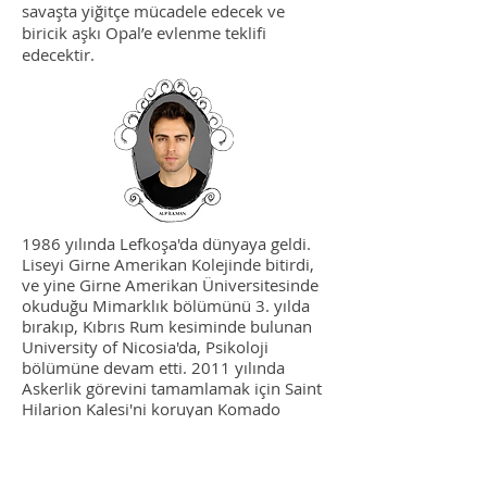
savaşta yiğitçe mücadele edecek ve
biricik aşkı Opal’e evlenme teklifi
edecektir.
1986 yılında Lefkoşa'da dünyaya geldi.
Liseyi Girne Amerikan Kolejinde bitirdi,
ve yine Girne Amerikan Üniversitesinde
okuduğu Mimarklık bölümünü 3. yılda
bırakıp, Kıbrıs Rum kesiminde bulunan
University of Nicosia'da, Psikoloji
bölümüne devam etti. 2011 yılında
Askerlik görevini tamamlamak için Saint
Hilarion Kalesi'ni koruyan Komado
bölüğünde görevini tamamladı. 2012
yılında, yerel kanallarda yayınlanan bir
dizi'de yer aldıktan sonra, oyunculuk için