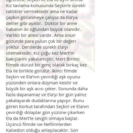
Kız tavlama konusunda Seçkin'e sürekli
taktikler vermektedir ama ne kadar
çapkın görünmeye çalışsa da Ela’ya
deliler gibi aşıktır. Doktor bir anne
babanın iki oğlundan büyük olanıdır.
Varlıklı bir ailesi vardır. Ama onun
gözünde para pulun çok bir değeri
yoktur. Derslerde sürekli Ela’yı
izlemektedir. Kız çoğu kez Mert’in
bakışlarını yakalamıştır. Mert Birinci
filmde dürüst bir genç olarak birkaç kez
Ela ile birlikte görülür. İkinci filmde
Seçkin ve Ela’nın çevirdiği aşk oyunu
yüzünden onlara düşman kesilir ve
büyük bir aşk acısı çeker. Sonunda daha
fazla dayanamaz ve Ela’yı bir gün yalnız
yakalayarak dudaklarına yapışır. Bunu
gören Korkut tarafından Seçkin ve Elanın
çevirdiği dolaplar gün yüzüne çıkarken
Ela da Mert’le sevgili olmaya başlar.
Üçüncü filmde ise Nefilimlerden
Kalsedon olduğu anlaşılacaktır. Son