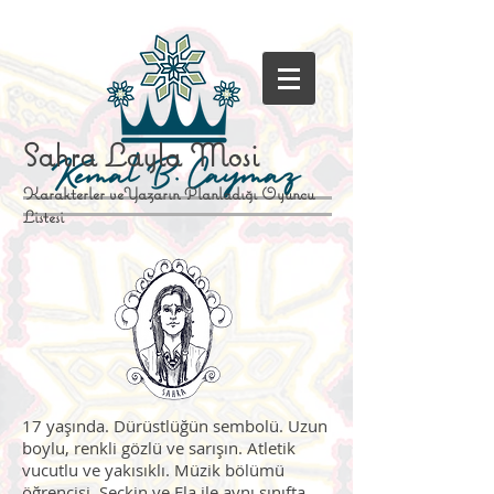
Sahra Layla Mosi
Karakterler veYazarın Planladığı Oyuncu
Listesi
17 yaşında. Dürüstlüğün sembolü. Uzun
boylu, renkli gözlü ve sarışın. Atletik
vucutlu ve yakısıklı. Müzik bölümü
öğrencisi. Seçkin ve Ela ile aynı sınıfta.